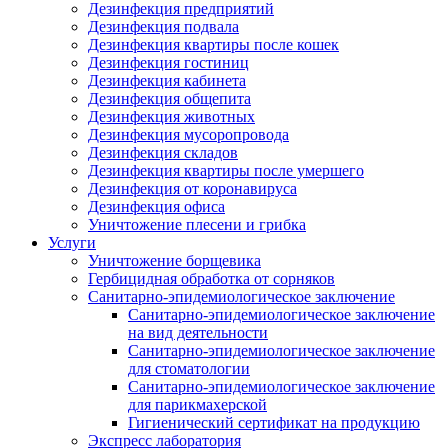
Дезинфекция предприятий
Дезинфекция подвала
Дезинфекция квартиры после кошек
Дезинфекция гостиниц
Дезинфекция кабинета
Дезинфекция общепита
Дезинфекция животных
Дезинфекция мусоропровода
Дезинфекция складов
Дезинфекция квартиры после умершего
Дезинфекция от коронавируса
Дезинфекция офиса
Уничтожение плесени и грибка
Услуги
Уничтожение борщевика
Гербицидная обработка от сорняков
Санитарно-эпидемиологическое заключение
Санитарно-эпидемиологическое заключение
на вид деятельности
Санитарно-эпидемиологическое заключение
для стоматологии
Санитарно-эпидемиологическое заключение
для парикмахерской
Гигиенический сертификат на продукцию
Экспресс лаборатория