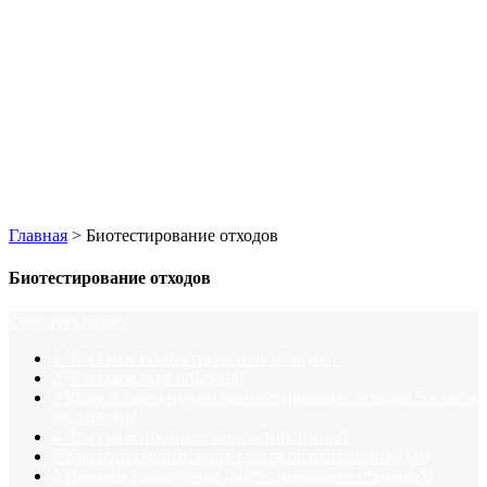
Главная
>
Биотестирование отходов
Биотестирование отходов
Свернуть меню
1
Что такое биотестирование отходов?
2
Что такое тест-объекты?
3
Кому и зачем нужно биотестирование отходов 5 класса
опасности?
4
Что такое протокол биотестирования?
5
Критерии присвоения класса опасности отходам
6
Порядок проведения биотестирования отходов V