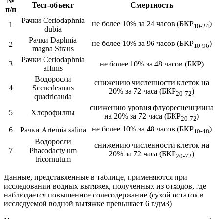
№
Тест-объект
Смертность
п/п
Рачки Ceriodaphnia
не более 10% за 24 часов (БКР
)
1
10-24
dubia
Рачки Daphnia
не более 10% за 96 часов (БКР
)
2
10-96
magna Straus
Рачки Ceriodaphnia
3
не более 10% за 48 часов (БКР)
affinis
Водоросли
снижению численности клеток на
4
Scenedesmus
20% за 72 часа (БКР
)
20-72
quadricauda
снижению уровня флуоресценциина
5
Хлорофиллы
на 20% за 72 часа (БКР
)
20-72
не более 10% за 48 часов (БКР
)
6
Рачки Artemia salina
10-48
Водоросли
снижению численности клеток на
7
Phaeodactylum
20% за 72 часа (БКР
)
20-72
tricornutum
Данные, представленные в таблице, применяются при
исследовании водных вытяжек, полученных из отходов, где
наблюдается повышенное солесодержание (сухой остаток в
исследуемой водной вытяжке превышает 6 г/дм3)