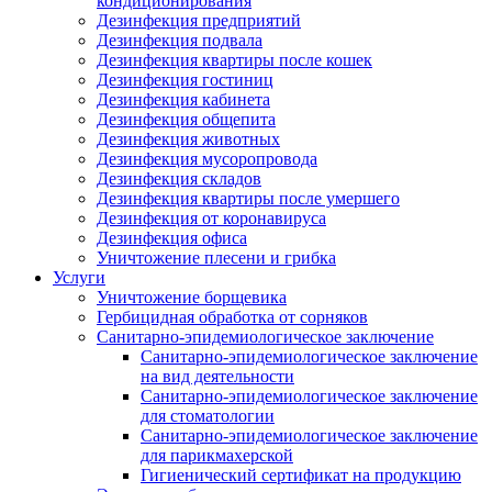
кондиционирования
Дезинфекция предприятий
Дезинфекция подвала
Дезинфекция квартиры после кошек
Дезинфекция гостиниц
Дезинфекция кабинета
Дезинфекция общепита
Дезинфекция животных
Дезинфекция мусоропровода
Дезинфекция складов
Дезинфекция квартиры после умершего
Дезинфекция от коронавируса
Дезинфекция офиса
Уничтожение плесени и грибка
Услуги
Уничтожение борщевика
Гербицидная обработка от сорняков
Санитарно-эпидемиологическое заключение
Санитарно-эпидемиологическое заключение
на вид деятельности
Санитарно-эпидемиологическое заключение
для стоматологии
Санитарно-эпидемиологическое заключение
для парикмахерской
Гигиенический сертификат на продукцию