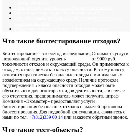
класса опасности
7
Какие отходы относятся к V классу опасности?
8
Кто может проводить биотестирование?
9
Необходимые документы для получения протокола
биотестирования
10
Какова стоимость услуги биотестирования?
Что такое биотестирование отходов?
Биотестирование – это метод исследования,
Стоимость услуги:
позволяющий оценить уровень
от 9000 руб.
токсичности отходов и окружающей среды. Он применяется к
отходам, относящимся к 5 классу опасности. К этому классу
относятся практически безопасные отходы с минимальным
воздействием на окружающую среду. Наличие протокола
подтверждения 5 класса опасности отходов может быть
обязательным для некоторых видов деятельности, а в случае
его отсутствия, предприниматель может получить штраф.
Компания «Экомастер» предоставляет услуги
биотестирования безопасных отходов с выдачей протокола
биотестирования. Для подробной консультации, свяжитесь с
нами по тел.
+7(812)339 00 14
или закажите обратный звонок.
Что такое тест-объекты?