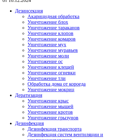
от 10.12.2024
Дезинсекция
Акарицидная обработка
Уничтожение блох
Уничтожение тараканов
Уничтожение клопов
Уничтожение комаров
Уничтожение мух
Уничтожение муравьев
Уничтожение моли
Уничтожение ос
Уничтожение клещей
Уничтожение огневки
Уничтожение тли
Обработка дома от короеда
Уничтожение мокриц
Дератизация
Уничтожение крыс
Уничтожение мышей
Уничтожение кротов
Уничтожение грызунов
Дезинфекция
Дезинфекция транспорта
Дезинфекция систем вентиляции и