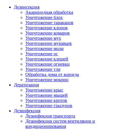
Дезинсекция
Акарицидная обработка
Уничтожение блох
Уничтожение тараканов
Уничтожение клопов
Уничтожение комаров
Уничтожение мух
Уничтожение муравьев
Уничтожение моли
Уничтожение ос
Уничтожение клещей
Уничтожение огневки
Уничтожение тли
Обработка дома от короеда
Уничтожение мокриц
Дератизация
Уничтожение крыс
Уничтожение мышей
Уничтожение кротов
Уничтожение грызунов
Дезинфекция
Дезинфекция транспорта
Дезинфекция систем вентиляции и
кондиционирования