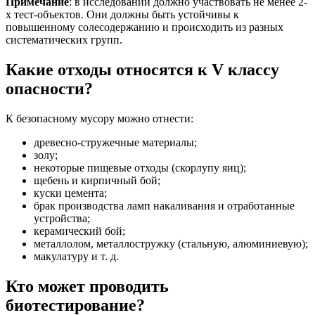
Примечание
: в исследовании должно участвовать не менее 2-
х тест-объектов. Они должны быть устойчивы к
повышенному солесодержанию и происходить из разных
систематических групп.
Какие отходы относятся к V классу
опасности?
К безопасному мусору можно отнести:
древесно-стружечные материалы;
золу;
некоторые пищевые отходы (скорлупу яиц);
щебень и кирпичный бой;
куски цемента;
брак производства ламп накаливания и отработанные
устройства;
керамический бой;
металлолом, металлостружку (стальную, алюминиевую);
макулатуру и т. д.
Кто может проводить
биотестирование?