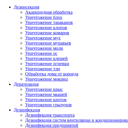
Дезинсекция
Акарицидная обработка
Уничтожение блох
Уничтожение тараканов
Уничтожение клопов
Уничтожение комаров
Уничтожение мух
Уничтожение муравьев
Уничтожение моли
Уничтожение ос
Уничтожение клещей
Уничтожение огневки
Уничтожение тли
Обработка дома от короеда
Уничтожение мокриц
Дератизация
Уничтожение крыс
Уничтожение мышей
Уничтожение кротов
Уничтожение грызунов
Дезинфекция
Дезинфекция транспорта
Дезинфекция систем вентиляции и кондициониров
Дезинфекция предприятий