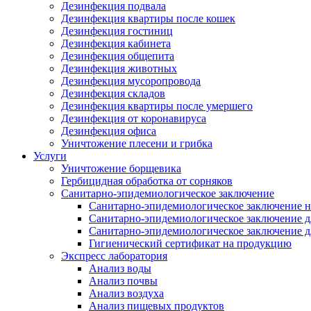
Дезинфекция подвала
Дезинфекция квартиры после кошек
Дезинфекция гостиниц
Дезинфекция кабинета
Дезинфекция общепита
Дезинфекция животных
Дезинфекция мусоропровода
Дезинфекция складов
Дезинфекция квартиры после умершего
Дезинфекция от коронавируса
Дезинфекция офиса
Уничтожение плесени и грибка
Услуги
Уничтожение борщевика
Гербицидная обработка от сорняков
Санитарно-эпидемиологическое заключение
Санитарно-эпидемиологическое заключение н
Санитарно-эпидемиологическое заключение д
Санитарно-эпидемиологическое заключение д
Гигиенический сертификат на продукцию
Экспресс лаборатория
Анализ воды
Анализ почвы
Анализ воздуха
Анализ пищевых продуктов